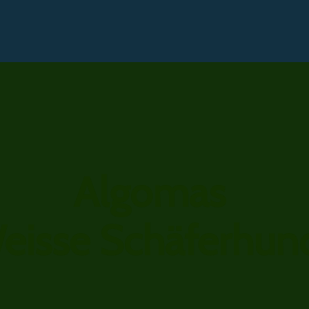
lgom
eisse Schäferhun