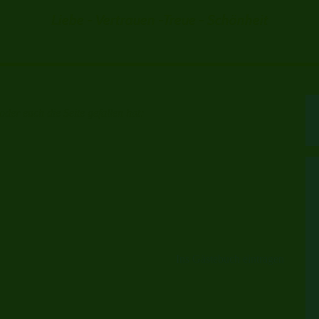
Liebe - Vertrauen -Treue - Schönheit
 oder euch die Seite gefallen hat:
Ins Gästebuch eintragen