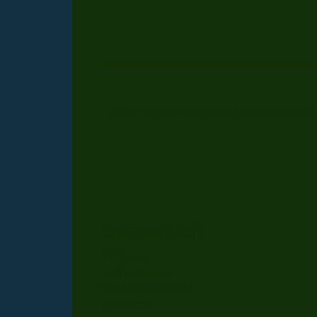
Falls ihr ein paar liebe Worte hinterlassen wollt
Gästebuch
10 Einträge
Nadine Sonntag
01.03.2016
20:33:14
Hallo Lena,