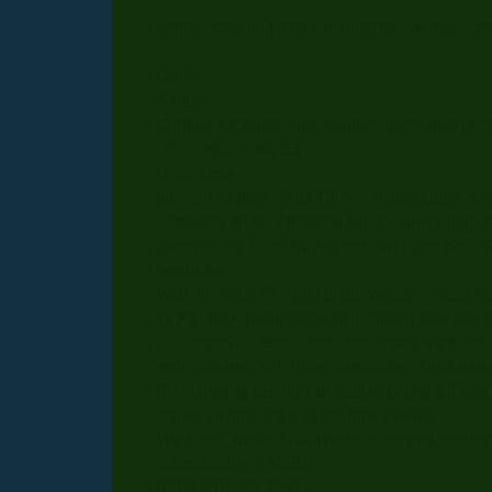
schöne Seite und gute Aufzucht der Welpen. De
Grüße
Nadine
Corinna Alexander und Raphael und Ghost (Ara
10.09.2015
20:47:13
Liebe Lena,
nun lebt Aragon - Nun Ghost - Schon einige Woc
vertrauten dir als Züchterin bei der zuweisung 
gewartet hat. Er ist ein unglaublich lieber Kerl
bereits ist.
Weil du soviel Herzblut in die Welpen bereits ge
an Kinder/Katzen/ Menschen einfach alles gewöhn
immer noch. Gesund und Munter und wir freuen u
mehr möchten wir diesen friedvollen Hund missen.
für Fragen da bist und an seinem Leben teil hast.
Danke an dich deine ganze tolle Familie
Wir freuen uns auf ein Wiedersehen und werde
Anne-Sophie BARRE
02.08.2015
20:38:55