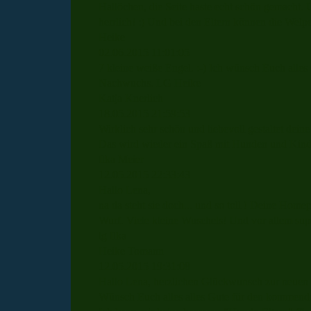
Hallöchen, die Seite haste echt schön gemacht. 
herrlich! :) Und bei den Eltern können die Welpe
Heike
02.06.2015
11:01:05
7 kleine weiße Engel. :-) Ich wünsch Euch all
Nachwuchs. LG Heike
Katja Knerlich
18.05.2015
21:59:53
Wirklich sehr schön und liebevoll gestaltet dein
Das wird wieder ein Spaß mit Hunden und Kinde
Ilka Meier
12.05.2015
22:33:43
Hallo Lena,
na da steht sie doch... und so toll ! Deine Home
Wurf. Viele kleine Wuschels! Und vor allem su
lg Ilka
Heike Tomann
12.05.2015
19:31:08
Hallo Lena, herzlichen Glückwunsch zur neuen Ho
Wünsch Euch alles alles Gute für den kommend