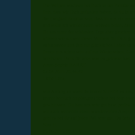
Die Welpen wachsen bei Euch in der Familie auf,
froh, dass wir Dich gefunden haben, da du in u
die Ewigkeit dankbar sein, dass du uns ein neue
und sollte ich wieder einen weissen holen, dann
für uns einer der schönsten Tage aber gleichzeit
können wie schwer dieser Moment für Dich gewe
aufzupassen und ihm ein glückliches Leben zu sc
freuen uns schon sehr auf ein Wiedersehen. Ga
herzlichen Dank für alles was du geleistet hast.
Anne-Sophie BARRE
02.08.2015
20:34:39
Liebe Lena,
von Anfang an warst du immer SUPER zu uns, o
immer herzlich empfangen! Schon bei dem erste
geschlossen. Du hast uns sehr gut bzw. perfekt b
wir auch weiterhin einen wundervollen Ansprec
geht es bei dir auf jeden Fall sehr gut. Du liebs
Sina H.
05.06.2015
09:33:32