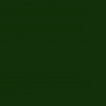
 sind Kinder, Katzen gewohnt, super sozialisiert. Wir sind so
nseren Augen die BESTE Züchterin bist!! Wir werden dir bis in
s Glück ermöglicht hast! Ich kann dich nur weiterempfehlen
 nur bei DIR!!! Heute haben wir Ashkii bei Dir geholt, es war
ig einen sehr emotionalen Moment, da wir uns vorstellen
sen sein muss. Wir versprechen Dir sehr gut auf Ashkii
henken. Wir bleiben auf jeden Fall weiterhin in Kontakt und
nz ganz liebe Grüße an Dich und Deine Familie und nochmal
b am Telefon oder wenn wir zu Besuch da waren, du hast uns
n Besuch haben wir Dich und Deine Familie sofort ins Herz
eraten und du hilfst uns weiter wenn wir fragen haben, so dass
hpartner haben. Du machst alles mit Herzblut und den Welpen
t Sie und das merkt man!