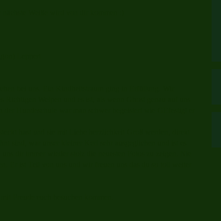
r nächste Weiße wird von dir kommen :)
gon) Leppert
hen bei uns. Ein Kindheitstraum ging in Erfüllung. Wir
des Richtigen Welpen und es ist, als wenn Ghost genau auf uns
. In der Hundeschule war man schwer begeistert wie GEfestigt er
steckt hast und sie mit Liebe herzlichkeit Groß werden, direkt
t sind, war unser kleiner Kerl sehr ausgeglichen und ist es
ns dir immer wieder stolz die neuesten Fotos zu zeigen. Nie
 Er ist Teil von uns und wir freuen uns das du so toll weiter
n mit Freude euch besuchen kommen.