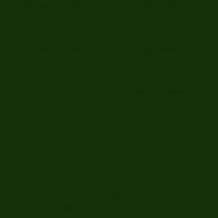
Und zu sehen wie die kleinen Tag für Tag wachsen ist einfach
n einfach nur super sein! :)
es Gute und der Mama herzlichen Glückwunsch zum glücklichen
e Seite :-) Freue mich schon auf die neuen kleinen Fellbündel.
rn ;-)
page. Ich wünsche dir alles erdenklich Gute für deinen ersten
per nette Familien die deine Babys dann mitnehmen werden!
mepage. Die ist toll geworden, gefällt mir sehr gut :-)
en, vierbeinigen Nachwuchs.